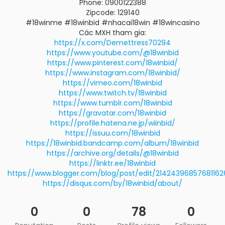
Phone: 0900122388
Zipcode: 129140
#18winme #18winbid #nhacai18win #18wincasino
Các MXH tham gia:
https://x.com/Demettress70294
https://www.youtube.com/@18winbid
https://www.pinterest.com/18winbid/
https://www.instagram.com/18winbid/
https://vimeo.com/18winbid
https://www.twitch.tv/18winbid
https://www.tumblr.com/18winbid
https://gravatar.com/18winbid
https://profile.hatena.ne.jp/wiinbid/
https://issuu.com/18winbid
https://18winbid.bandcamp.com/album/18winbid
https://archive.org/details/@18winbid
https://linktr.ee/18winbid
https://www.blogger.com/blog/post/edit/2142439685768116
https://disqus.com/by/18winbid/about/
0
0
78
0