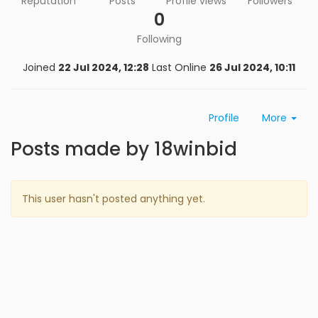
Reputation
Posts
Profile views
Followers
0
Following
Joined
22 Jul 2024, 12:28
Last Online
26 Jul 2024, 10:11
Profile
More
Posts made by 18winbid
This user hasn't posted anything yet.