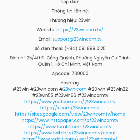
hấp dẫn!
Thông tin liên hệ:
Thương hiệu: 23win
Website:
https://23wincom.tv/
Email:
support@23wincom.tv
Số điện thoại: (+84) 091 888 0125
Địa chỉ: 25/40 Đ. Cống Quỳnh, Phường Nguyễn Cư Trinh,
Quận 1, Hồ Chí Minh, Việt Nam
Zipcode: 700000
Hashtag:
#23win #23win com #
23win.com
#23 win #23win22
#23win55 #23win66 #23wincomtv
https://www.youtube.com/@23wincomtv
https://x.com/23wincomtv
https://sites.google.com/view/23wincomtv/home
https://www.instapaper.com/p/23wincomtv
https://www.tumblr.com/23wincomtv
https://www.twitch.tv/23wincomtv/about
https://www.reddit.com/user/23wincomtv/