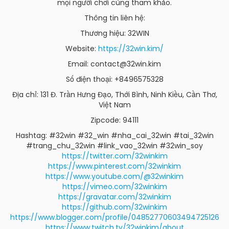
mọi người chơi cùng tham khảo.
Thông tin liên hệ:
Thương hiệu: 32WIN
Website:
https://32win.kim/
Email: contact@32win.kim
Số điện thoại: +8496575328
Địa chỉ: 131 Đ. Trần Hưng Đạo, Thới Bình, Ninh Kiều, Cần Thơ,
Việt Nam
Zipcode: 94111
Hashtag: #32win #32_win #nha_cai_32win #tai_32win
#trang_chu_32win #link_vao_32win #32win_soy
https://twitter.com/32winkim
https://www.pinterest.com/32winkim
https://www.youtube.com/@32winkim
https://vimeo.com/32winkim
https://gravatar.com/32winkim
https://github.com/32winkim
https://www.blogger.com/profile/04852770603494725126
https://www.twitch.tv/32winkim/about