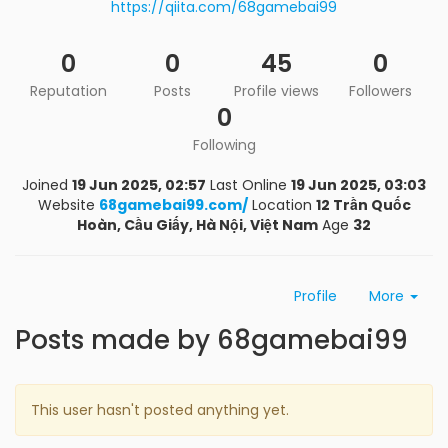
https://qiita.com/68gamebai99
0
0
45
0
Reputation
Posts
Profile views
Followers
0
Following
Joined
19 Jun 2025, 02:57
Last Online
19 Jun 2025, 03:03
Website
68gamebai99.com/
Location
12 Trần Quốc
Hoàn, Cầu Giấy, Hà Nội, Việt Nam
Age
32
Profile
More
Posts made by 68gamebai99
This user hasn't posted anything yet.