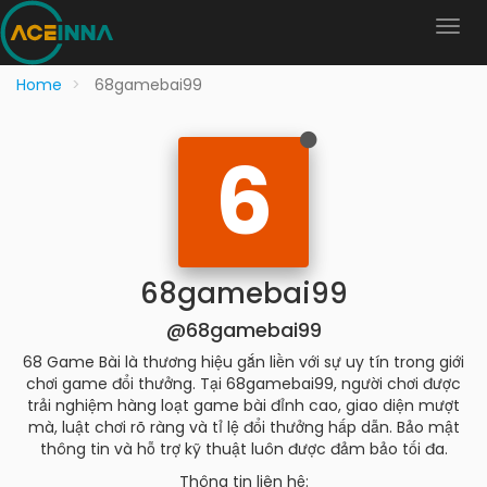
Home
68gamebai99
6
68gamebai99
@68gamebai99
68 Game Bài là thương hiệu gắn liền với sự uy tín trong giới
chơi game đổi thưởng. Tại 68gamebai99, người chơi được
trải nghiệm hàng loạt game bài đỉnh cao, giao diện mượt
mà, luật chơi rõ ràng và tỉ lệ đổi thưởng hấp dẫn. Bảo mật
thông tin và hỗ trợ kỹ thuật luôn được đảm bảo tối đa.
Thông tin liên hệ: