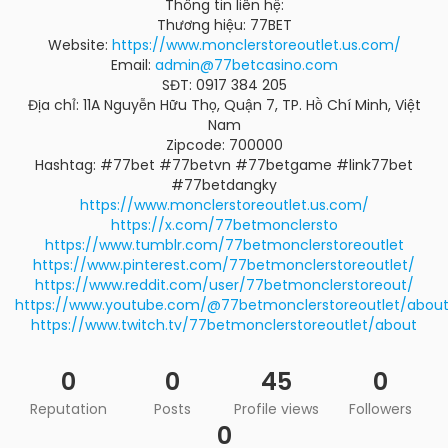
Thông tin liên hệ:
Thương hiệu: 77BET
Website:
https://www.monclerstoreoutlet.us.com/
Email:
admin@77betcasino.com
SĐT: 0917 384 205
Địa chỉ: 11A Nguyễn Hữu Thọ, Quận 7, TP. Hồ Chí Minh, Việt
Nam
Zipcode: 700000
Hashtag: #77bet #77betvn #77betgame #link77bet
#77betdangky
https://www.monclerstoreoutlet.us.com/
https://x.com/77betmonclersto
https://www.tumblr.com/77betmonclerstoreoutlet
https://www.pinterest.com/77betmonclerstoreoutlet/
https://www.reddit.com/user/77betmonclerstoreout/
https://www.youtube.com/@77betmonclerstoreoutlet/abou
https://www.twitch.tv/77betmonclerstoreoutlet/about
0
0
45
0
Reputation
Posts
Profile views
Followers
0