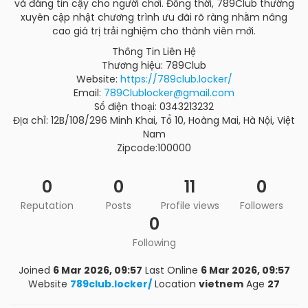
và đáng tin cậy cho người chơi. Đồng thời, 789Club thường
xuyên cập nhật chương trình ưu đãi rõ ràng nhằm nâng
cao giá trị trải nghiệm cho thành viên mới.
Thông Tin Liên Hệ
Thương hiệu: 789Club
Website:
https://789club.locker/
Email:
789Clublocker@gmail.com
Số điện thoại: 0343213232
Địa chỉ: 12B/108/296 Minh Khai, Tổ 10, Hoàng Mai, Hà Nội, Việt
Nam
Zipcode:100000
0
0
11
0
Reputation
Posts
Profile views
Followers
0
Following
Joined
6 Mar 2026, 09:57
Last Online
6 Mar 2026, 09:57
Website
789club.locker/
Location
vietnem
Age
27