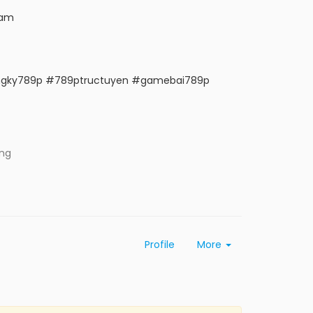
Nam
ngky789p #789ptructuyen #gamebai789p
ing
Profile
More