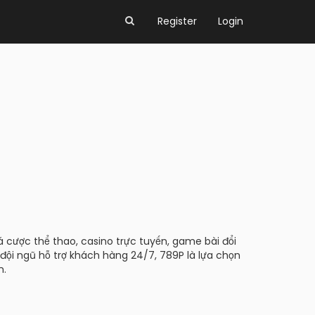
Register
Login
á cược thể thao, casino trực tuyến, game bài đổi
 đội ngũ hỗ trợ khách hàng 24/7, 789P là lựa chọn
n.