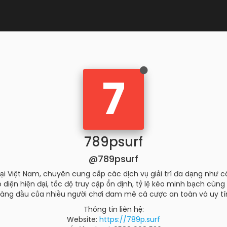
7
789psurf
@789psurf
i Việt Nam, chuyên cung cấp các dịch vụ giải trí đa dạng như c
diện hiện đại, tốc độ truy cập ổn định, tỷ lệ kèo minh bạch cùng
àng đầu của nhiều người chơi đam mê cá cược an toàn và uy tí
Thông tin liên hệ:
Website:
https://789p.surf