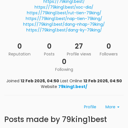
https://79king1.best/
https://79king1.best/xoc-dia/
https://79king1.best/rut-tien-79king/
https://79king1.best/nap-tien-79king/
https://79king1.best/dang-nhap-79king/
https://79king1.best/dang-ky-79king/
0
0
27
0
Reputation
Posts
Profile views
Followers
0
Following
Joined
12 Feb 2026, 04:50
Last Online
12 Feb 2026, 04:50
Website
79king1.best/
Profile
More
Posts made by 79king1best