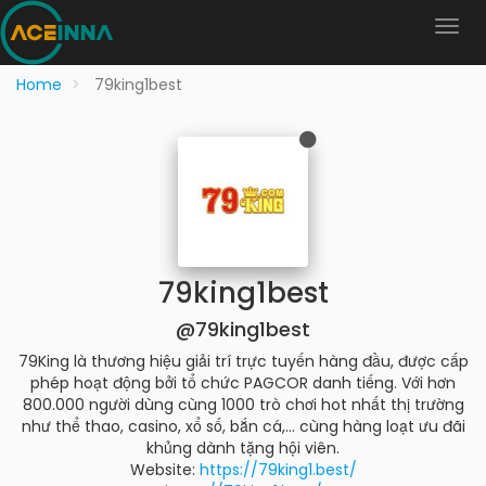
Home
79king1best
79king1best
@79king1best
79King là thương hiệu giải trí trực tuyến hàng đầu, được cấp
phép hoạt động bởi tổ chức PAGCOR danh tiếng. Với hơn
800.000 người dùng cùng 1000 trò chơi hot nhất thị trường
như thể thao, casino, xổ số, bắn cá,... cùng hàng loạt ưu đãi
khủng dành tặng hội viên.
Website:
https://79king1.best/