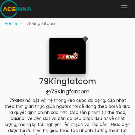
Home
79Kingfatcom
79Kingfatcom
@79Kingfatcom
79KING nổi bật với hệ thống kèo cược đa dạng, cập nhật
theo thời gian thực giúp người chơi dễ dàng theo dõi và đưa
ra quyết định chính xác hơn. Các sản phẩm từ thể thao,
casino live đến slot và bắn cá đều được đầu tư về chất
lượng, mang lại trải nghiệm liền mạch và hấp dẫn . Giao diện
được tối ưu hiển thị giúp thao tác nhanh, tương thích tốt