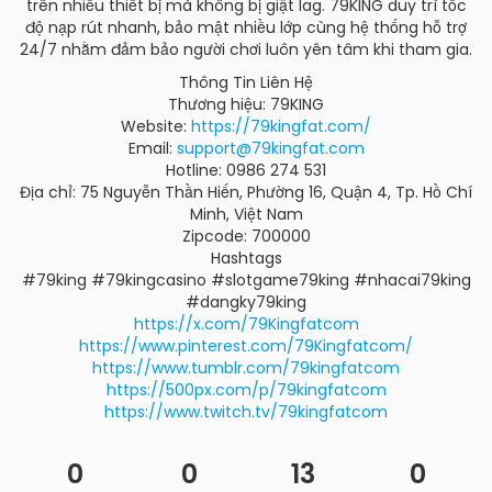
trên nhiều thiết bị mà không bị giật lag. 79KING duy trì tốc
độ nạp rút nhanh, bảo mật nhiều lớp cùng hệ thống hỗ trợ
24/7 nhằm đảm bảo người chơi luôn yên tâm khi tham gia.
Thông Tin Liên Hệ
Thương hiệu: 79KING
Website:
https://79kingfat.com/
Email:
support@79kingfat.com
Hotline: 0986 274 531
Địa chỉ: 75 Nguyễn Thần Hiến, Phường 16, Quận 4, Tp. Hồ Chí
Minh, Việt Nam
Zipcode: 700000
Hashtags
#79king #79kingcasino #slotgame79king #nhacai79king
#dangky79king
https://x.com/79Kingfatcom
https://www.pinterest.com/79Kingfatcom/
https://www.tumblr.com/79kingfatcom
https://500px.com/p/79kingfatcom
https://www.twitch.tv/79kingfatcom
0
0
13
0