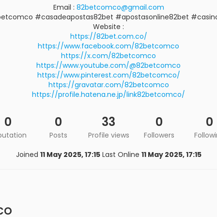
Email :
82betcomco@gmail.com
betcomco #casadeapostas82bet #apostasonline82bet #casino8
Website :
https://82bet.com.co/
https://www.facebook.com/82betcomco
https://x.com/82betcomco
https://www.youtube.com/@82betcomco
https://www.pinterest.com/82betcomco/
https://gravatar.com/82betcomco
https://profile.hatena.ne.jp/link82betcomco/
0
0
33
0
0
putation
Posts
Profile views
Followers
Follow
Joined
11 May 2025, 17:15
Last Online
11 May 2025, 17:15
co