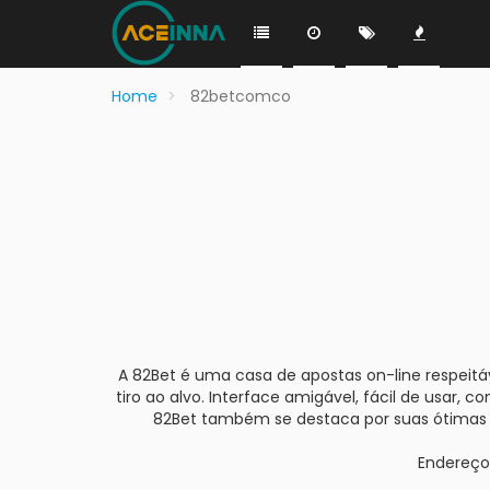
Home
82betcomco
A 82Bet é uma casa de apostas on-line respeitáv
tiro ao alvo. Interface amigável, fácil de usar
82Bet também se destaca por suas ótimas pr
Endereço: