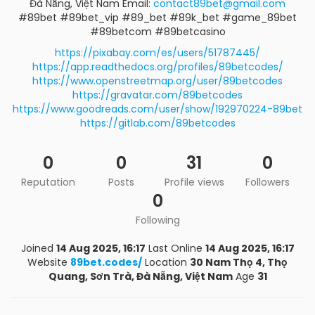
Đà Nẵng, Việt Nam Email:
contact89bet@gmail.com
#89bet #89bet_vip #89_bet #89k_bet #game_89bet
#89betcom #89betcasino
https://pixabay.com/es/users/51787445/
https://app.readthedocs.org/profiles/89betcodes/
https://www.openstreetmap.org/user/89betcodes
https://gravatar.com/89betcodes
https://www.goodreads.com/user/show/192970224-89bet
https://gitlab.com/89betcodes
0
0
31
0
Reputation
Posts
Profile views
Followers
0
Following
Joined
14 Aug 2025, 16:17
Last Online
14 Aug 2025, 16:17
Website
89bet.codes/
Location
30 Nam Thọ 4, Thọ
Quang, Sơn Trà, Đà Nẵng, Việt Nam
Age
31