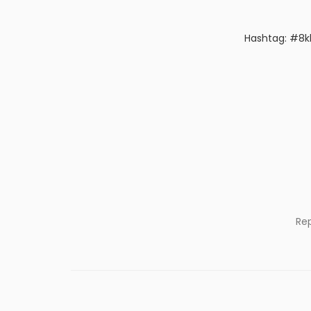
Hashtag: #8
Re