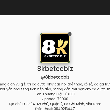
8kbetccbiz
@8kbetccbiz
ng dịch vụ giải trí cá cược như casino, thể thao, xổ số, đá gà trự
huyến mãi tặng tiền hấp dẫn, mang đến trải nghiệm cá cược thú
Tên Thương Hiệu: 8KBET
Zipcode: 70000
Địa chỉ: Đ. Số 14, An Phú, Quận 2, Hồ Chí Minh, Việt Nam
Điện thoại: 0949213447