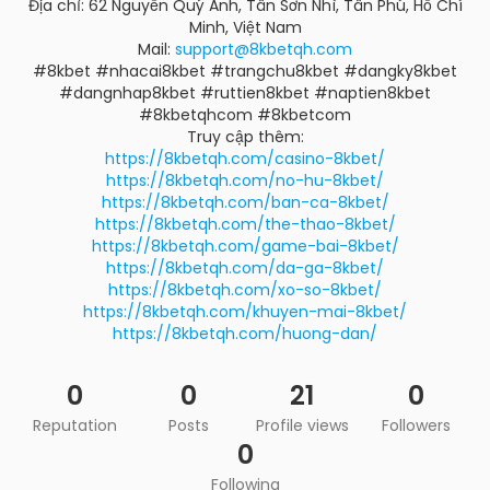
Địa chỉ: 62 Nguyễn Quý Anh, Tân Sơn Nhì, Tân Phú, Hồ Chí
Minh, Việt Nam
Mail:
support@8kbetqh.com
#8kbet #nhacai8kbet #trangchu8kbet #dangky8kbet
#dangnhap8kbet #ruttien8kbet #naptien8kbet
#8kbetqhcom #8kbetcom
Truy cập thêm:
https://8kbetqh.com/casino-8kbet/
https://8kbetqh.com/no-hu-8kbet/
https://8kbetqh.com/ban-ca-8kbet/
https://8kbetqh.com/the-thao-8kbet/
https://8kbetqh.com/game-bai-8kbet/
https://8kbetqh.com/da-ga-8kbet/
https://8kbetqh.com/xo-so-8kbet/
https://8kbetqh.com/khuyen-mai-8kbet/
https://8kbetqh.com/huong-dan/
0
0
21
0
Reputation
Posts
Profile views
Followers
0
Following