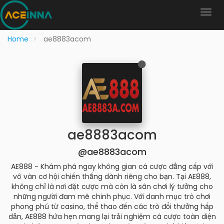
Home
ae8883acom
ae8883acom
@ae8883acom
AE888 - Khám phá ngay không gian cá cược đẳng cấp với
vô vàn cơ hội chiến thắng dành riêng cho bạn. Tại AE888,
không chỉ là nơi đặt cược mà còn là sân chơi lý tưởng cho
những người đam mê chinh phục. Với danh mục trò chơi
phong phú từ casino, thể thao đến các trò đổi thưởng hấp
dẫn, AE888 hứa hẹn mang lại trải nghiệm cá cược toàn diện