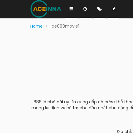
Home
ae888movie1
888 là nhà cái uy tín cung cấp cá cược thể thao
mang lại dịch vụ hỗ trợ chu đáo nhất cho cộng đ
Địa chỉ