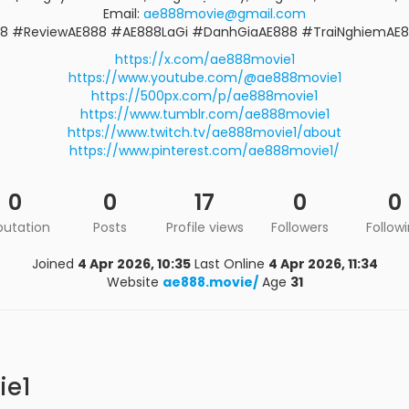
Email:
ae888movie@gmail.com
88 #ReviewAE888 #AE888LaGi #DanhGiaAE888 #TraiNghiemAE
https://x.com/ae888movie1
https://www.youtube.com/@ae888movie1
https://500px.com/p/ae888movie1
https://www.tumblr.com/ae888movie1
https://www.twitch.tv/ae888movie1/about
https://www.pinterest.com/ae888movie1/
0
0
17
0
0
putation
Posts
Profile views
Followers
Follow
Joined
4 Apr 2026, 10:35
Last Online
4 Apr 2026, 11:34
Website
ae888.movie/
Age
31
ie1