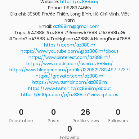
Website:
https://az888.im/
Phone: 0928374655
Địa chỉ: 39508 Phước Thiện, Long Bình, Hồ Chí Minh, Việt
Nam
Email:
az888im@gmail.com
Tags: #AZ888 #az888 #ReviewAZ888 #AZ888LaGi
#DanhGiaAZ888 #TraiNghiemAZ888 #HuongDanAZ888
https://x.com/az888im
https://www.youtube.com/@az888im/about
https://www.pinterest.com/az888im/
https://www.reddit.com/user/az888im/
https://www.blogger.com/profile/13208217812497177371
https://gravatar.com/az888im
https://www.tumblr.com/az888im
https://www.twitch.tv/az888im/about
https://500px.com/p/az888im?view=photos
0
0
26
0
Reputation
Posts
Profile views
Followers
0
Following