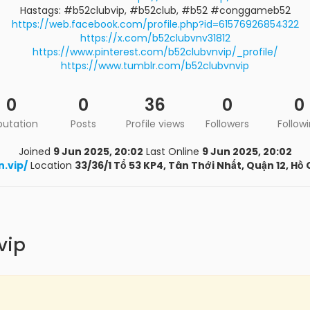
Hastags: #b52clubvip, #b52club, #b52 #conggameb52
https://web.facebook.com/profile.php?id=61576926854322
https://x.com/b52clubvnv31812
https://www.pinterest.com/b52clubvnvip/_profile/
https://www.tumblr.com/b52clubvnvip
0
0
36
0
0
putation
Posts
Profile views
Followers
Follow
Joined
9 Jun 2025, 20:02
Last Online
9 Jun 2025, 20:02
.vip/
Location
33/36/1 Tổ 53 KP4, Tân Thới Nhất, Quận 12, Hồ
vip