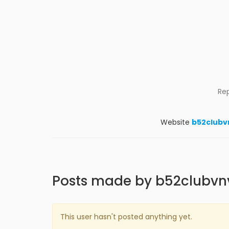
Re
Website
b52clubvn
Posts made by b52clubvn
This user hasn't posted anything yet.