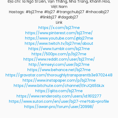
Địa chỉ: 1a Ngô Sĩ Liên, Vạn Thắng, Nha Trang, Khánh Hòa,
Việt Nam
Hastags: #bj27me #bj27 #trangchubj27 #nhacaibj27
#linkbj27 #dagabj27
Link
https://x.com/bj27me
https://www.pinterest.com/bj27me/
https://www.youtube.com/@bj27me
https://www.twitch.tv/bj27me/about
https://www.tumblr.com/bj27me
https://500px.com/p/bj27me
https://www.reddit.com/user/bj27me/
http://emseyi.com/user/bj27me
https://www.behance.net/bj27me
https://gravatar.com/thoroughlytransparentb3e9702448
https://www.instapaper.com/p/bj27me
https://www.bitchute.com/channel/E1nJQIS5SkJx
https://qiita.com/bj27me
https://www.renderosity.com/users/id:1612277
https://www.sutori.com/en/user/bj27-me?tab=profile
https://awan.pro/forum/user/20998/