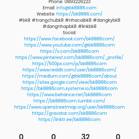
Phone: 0893226223
Email:
info@bk8886.com
Website:
https://bk8886.com/
#bk8 #trangchubk8 #nhacaibk8 #dangkybk8
#dangnhapbk8 #linkbk8
Social:
https://www.facebook.com/bk8886com/
https://www.youtube.com/@bk8886com
https://x.com/bk8886com
https://www.pinterest.com/bk8886com/_profile/
https://500px.com/p/bk8886com
https://www.reddit.com/user/bk8886com/
https://medium.com/@bk8886com/about
https://sites.google.com/view/bk8886com
https://bk8886com.systeme.io/bk8886com
https://www.behance.net/bk8886com
https://bk8886com.tumblr.com/
https://www.openstreetmap.org/user/bk8886com
https://gravatar.com/bk8886com
https://linktr.ee/bk8886com
0
0
32
0