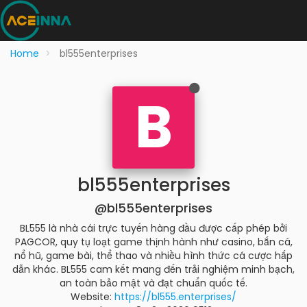
Home
bl555enterprises
B
bl555enterprises
@bl555enterprises
BL555 là nhà cái trực tuyến hàng đầu được cấp phép bởi
PAGCOR, quy tụ loạt game thịnh hành như casino, bắn cá,
nổ hũ, game bài, thể thao và nhiều hình thức cá cược hấp
dẫn khác. BL555 cam kết mang đến trải nghiệm minh bạch,
an toàn bảo mật và đạt chuẩn quốc tế.
Website:
https://bl555.enterprises/