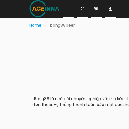
Home
bong88beer
Bong88 là nhà cái chuyên nghiệp với kho kèo th
điện thoại. Hệ thống thanh toán bảo mật cao, hỗ