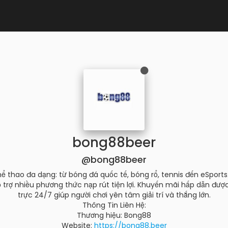
bong88beer
@bong88beer
ể thao đa dạng: từ bóng đá quốc tế, bóng rổ, tennis đến eSports.
 trợ nhiều phương thức nạp rút tiện lợi. Khuyến mãi hấp dẫn đư
trực 24/7 giúp người chơi yên tâm giải trí và thắng lớn.
Thông Tin Liên Hệ:
Thương hiệu: Bong88
Website:
https://bong88.beer