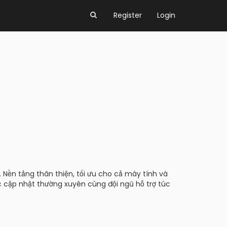
Register
Login
 Nền tảng thân thiện, tối ưu cho cả máy tính và
ợc cập nhật thường xuyên cùng đội ngũ hỗ trợ túc