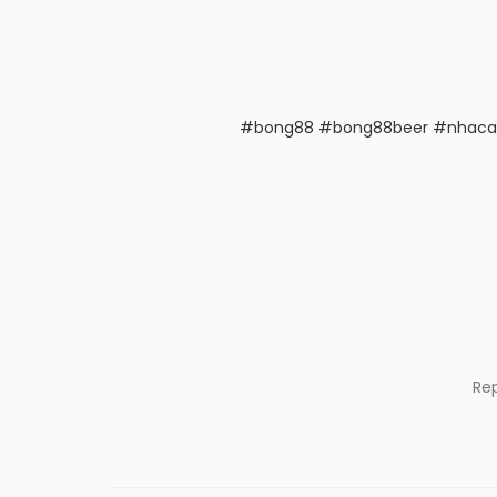
#bong88 #bong88beer #nhacai
Re