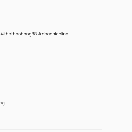
#thethaobong88 #nhacaionline
ing