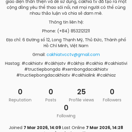
giao diện thân thiện và dễ sử dụng, cakhia tv đã tạo ra một
cộng đồng yêu thể thao sôi nổi, nơi mọi người có thể cùng
nhau thảo luận và chia sẻ đam mê.
Thông tin liên hệ:
Phone: (+84) 8532121211
Địa chỉ: 6 Đường số 12, Long Thạnh Mỹ, Thủ Đức, Thành phố
Hồ Chí Minh, Việt Nam
Gmail:
cakhiatvcctv@gmail.com
Hastag: #cakhiatv #càkhịatv #càkhịa #cakhia #cakhiativi
#tructiepbongda #xembongdacakhiatv
#tructiepbongdacakhiatv #cakhialink #cakhiaz
0
0
25
0
Reputation
Posts
Profile views
Followers
0
Following
Joined
7 Mar 2026, 14:09
Last Online
7 Mar 2026, 14:28