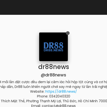
dr88news
@dr88news
 nơi mỗi lần đặt cược đều đem lại cảm iác hồi hộp tột cùng và cơ
 hấp dẫn, Dr88 luôn khiến người chơi say mê ngay từ lần trải nghi
Website:
https://dr88.news/
Phone: 0342040320
2 Thích Mật Thể, Phường Thạnh Mỹ Lợi, Thủ Đức, Hồ Chí Minh 700
Email: contact@dr88.news