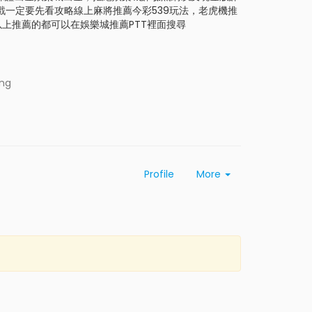
遊戲一定要先看攻略線上麻將推薦今彩539玩法，老虎機推
以上推薦的都可以在娛樂城推薦PTT裡面搜尋
ing
Profile
More