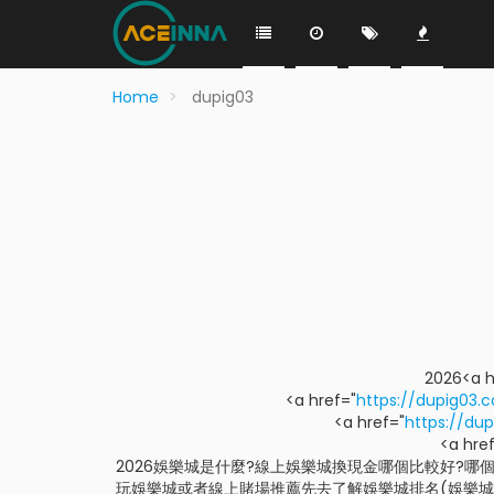
Home
dupig03
2026<a h
<a href="
https://dup
<a href="
https:/
<a hre
2026娛樂城是什麼?線上娛樂城換現金哪個比較好?哪
玩娛樂城或者線上賭場推薦先去了解娛樂城排名(娛樂