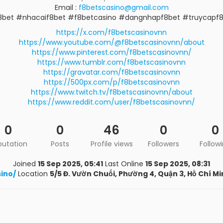
Email :
f8betscasino@gmail.com
bet #nhacaif8bet #f8betcasino #dangnhapf8bet #truycapf
https://x.com/f8betscasinovnn
https://www.youtube.com/@f8betscasinovnn/about
https://www.pinterest.com/f8betscasinovnn/
https://www.tumblr.com/f8betscasinovnn
https://gravatar.com/f8betscasinovnn
https://500px.com/p/f8betscasinovnn
https://www.twitch.tv/f8betscasinovnn/about
https://www.reddit.com/user/f8betscasinovnn/
0
0
46
0
0
putation
Posts
Profile views
Followers
Follow
Joined
15 Sep 2025, 05:41
Last Online
15 Sep 2025, 08:31
ino/
Location
5/5 Đ. Vườn Chuối, Phường 4, Quận 3, Hồ Chí M