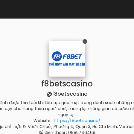
f8betscasino
@f8betscasino
nh được tên tuổi khi liên tục góp mặt trong danh sách những nhà
tin cậy cho hàng triệu người chơi, mang lại không gian cá cược 
ngay tại :
Website :
https://f8bets.casino/
ịa chỉ : 5/5 Đ. Vườn Chuối, Phường 4, Quận 3, Hồ Chí Minh, Vietn
Số điện thoại : 0985746469