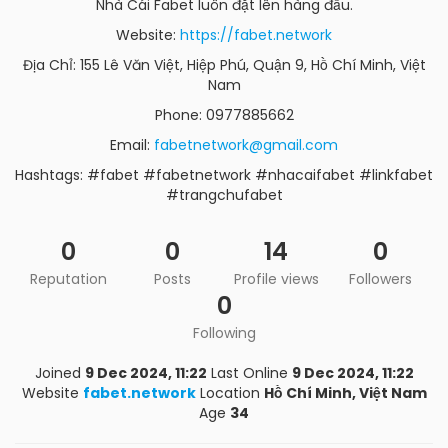
Nhà Cái Fabet luôn đặt lên hàng đầu.
Website:
https://fabet.network
Địa Chỉ: 155 Lê Văn Việt, Hiệp Phú, Quận 9, Hồ Chí Minh, Việt
Nam
Phone: 0977885662
Email:
fabetnetwork@gmail.com
Hashtags: #fabet #fabetnetwork #nhacaifabet #linkfabet
#trangchufabet
0
0
14
0
Reputation
Posts
Profile views
Followers
0
Following
Joined
9 Dec 2024, 11:22
Last Online
9 Dec 2024, 11:22
Website
fabet.network
Location
Hồ Chí Minh, Việt Nam
Age
34