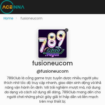
Home
fusioneucom
fusioneucom
@fusioneucom
789Club là cổng game trực tuyến được nhiều người yêu
thích nhờ tốc độ truy cập nhanh, giao diện sinh động và khả
năng vận hành ổn định. Với trải nghiệm mượt mà, nội dung
đa dạng và cách sử dụng dễ dàng, 789Club mang đến cho
người chơi những phút giây giải trí hấp dẫn và liền mạch
trên mọi thiết bị.