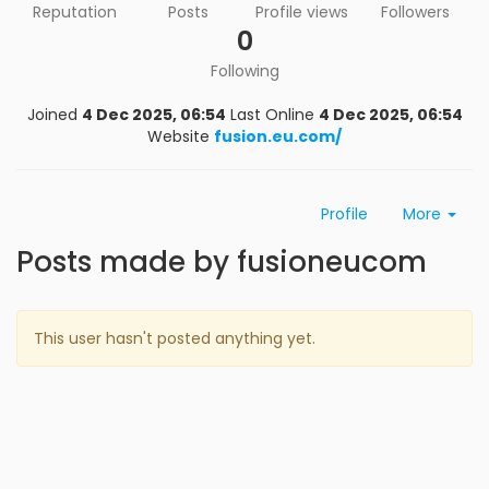
Reputation
Posts
Profile views
Followers
0
Following
Joined
4 Dec 2025, 06:54
Last Online
4 Dec 2025, 06:54
Website
fusion.eu.com/
Profile
More
Posts made by fusioneucom
This user hasn't posted anything yet.