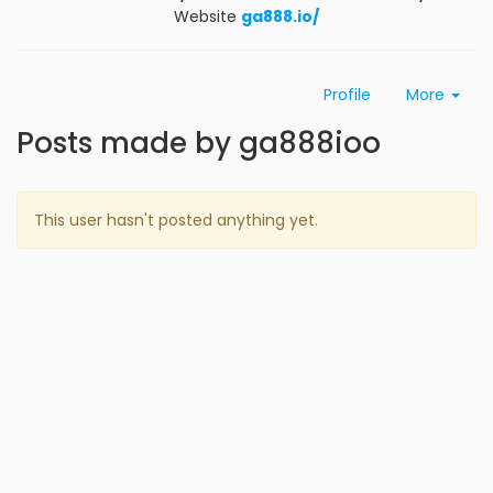
Website
ga888.io/
Profile
More
Posts made by ga888ioo
This user hasn't posted anything yet.