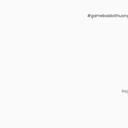
#gamebaidoithuong
Re