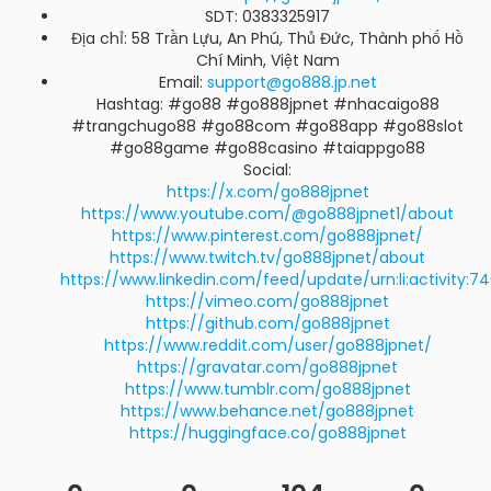
SDT: 0383325917
Địa chỉ: 58 Trần Lựu, An Phú, Thủ Đức, Thành phố Hồ
Chí Minh, Việt Nam
Email:
support@go888.jp.net
Hashtag: #go88 #go888jpnet #nhacaigo88
#trangchugo88 #go88com #go88app #go88slot
#go88game #go88casino #taiappgo88
Social:
https://x.com/go888jpnet
https://www.youtube.com/@go888jpnet1/about
https://www.pinterest.com/go888jpnet/
https://www.twitch.tv/go888jpnet/about
https://www.linkedin.com/feed/update/urn:li:activity
https://vimeo.com/go888jpnet
https://github.com/go888jpnet
https://www.reddit.com/user/go888jpnet/
https://gravatar.com/go888jpnet
https://www.tumblr.com/go888jpnet
https://www.behance.net/go888jpnet
https://huggingface.co/go888jpnet