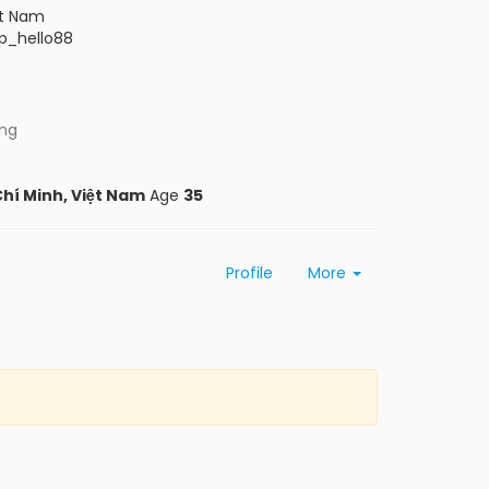
ệt Nam
p_hello88
ing
Chí Minh, Việt Nam
Age
35
Profile
More