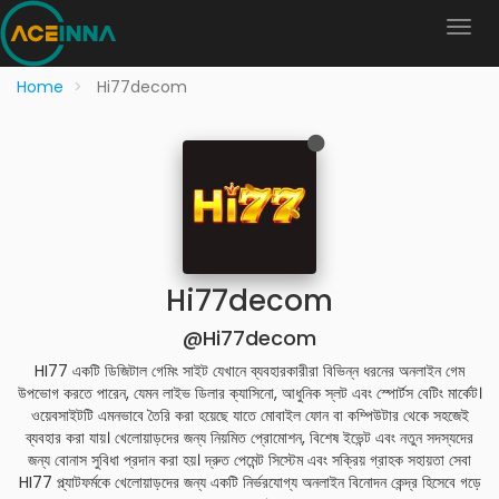
Home
Hi77decom
Hi77decom
@Hi77decom
HI77 একটি ডিজিটাল গেমিং সাইট যেখানে ব্যবহারকারীরা বিভিন্ন ধরনের অনলাইন গেম
উপভোগ করতে পারেন, যেমন লাইভ ডিলার ক্যাসিনো, আধুনিক স্লট এবং স্পোর্টস বেটিং মার্কেট।
ওয়েবসাইটটি এমনভাবে তৈরি করা হয়েছে যাতে মোবাইল ফোন বা কম্পিউটার থেকে সহজেই
ব্যবহার করা যায়। খেলোয়াড়দের জন্য নিয়মিত প্রোমোশন, বিশেষ ইভেন্ট এবং নতুন সদস্যদের
জন্য বোনাস সুবিধা প্রদান করা হয়। দ্রুত পেমেন্ট সিস্টেম এবং সক্রিয় গ্রাহক সহায়তা সেবা
HI77 প্ল্যাটফর্মকে খেলোয়াড়দের জন্য একটি নির্ভরযোগ্য অনলাইন বিনোদন কেন্দ্র হিসেবে গড়ে