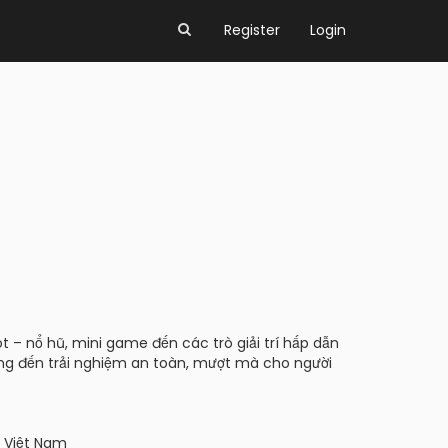
Register
Login
t – nổ hũ, mini game đến các trò giải trí hấp dẫn
mang đến trải nghiệm an toàn, mượt mà cho người
, Việt Nam