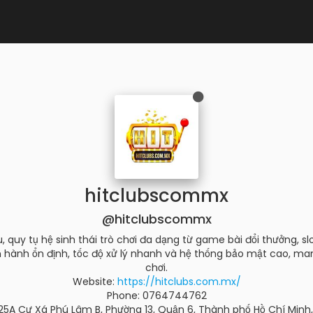
hitclubscommx
@hitclubscommx
 quy tụ hệ sinh thái trò chơi đa dạng từ game bài đổi thưởng, slo
 vận hành ổn định, tốc độ xử lý nhanh và hệ thống bảo mật cao, 
chơi.
Website:
https://hitclubs.com.mx/
Phone: 0764744762
S25A Cư Xá Phú Lâm B, Phường 13, Quận 6, Thành phố Hồ Chí Minh