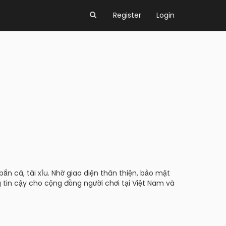
Register
Login
bắn cá, tài xỉu. Nhờ giao diện thân thiện, bảo mật
tin cậy cho cộng đồng người chơi tại Việt Nam và