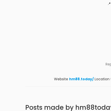
📍
Re
Website
hm88.today/
Location
Posts made by hm88toda