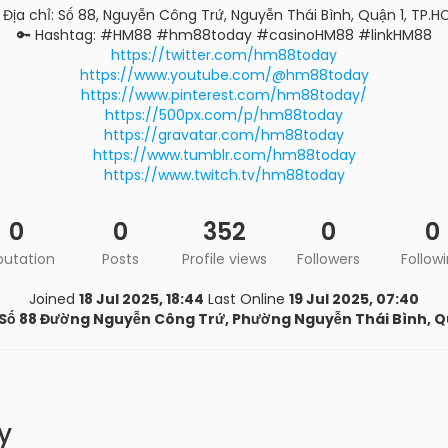
 Địa chỉ: Số 88, Nguyễn Công Trứ, Nguyễn Thái Bình, Quận 1, TP.
🔑 Hashtag: #HM88 #hm88today #casinoHM88 #linkHM88
https://twitter.com/hm88today
https://www.youtube.com/@hm88today
https://www.pinterest.com/hm88today/
https://500px.com/p/hm88today
https://gravatar.com/hm88today
https://www.tumblr.com/hm88today
https://www.twitch.tv/hm88today
0
0
352
0
0
putation
Posts
Profile views
Followers
Follow
Joined
18 Jul 2025, 18:44
Last Online
19 Jul 2025, 07:40
Số 88 Đường Nguyễn Công Trứ, Phường Nguyễn Thái Bình, Quậ
y