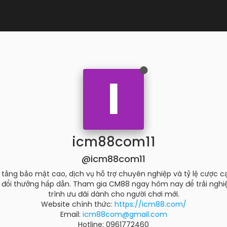
I
icm88com11
@icm88com11
n tảng bảo mật cao, dịch vụ hỗ trợ chuyên nghiệp và tỷ lệ cược cạn
 đổi thưởng hấp dẫn. Tham gia CM88 ngay hôm nay để trải nghiệm
trình ưu đãi dành cho người chơi mới.
Website chính thức:
https://icm88.com/
Email:
icm88com@gmail.com
Hotline: 0961772460