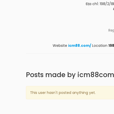
Địa chỉ: 198/2/
Re
Website
icm88.com/
Location
19
Posts made by icm88com
This user hasn't posted anything yet.