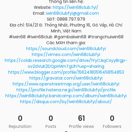
Thông tin liên hệ:
Website:
https://iwin68club.fyi/
Email:
iwin68clubfyi@gmail.com
SĐT: 0888.797.979
Địa chỉ: 514/21 Đ. Thống Nhất, Phường 16, Gò Vấp, Hồ Chí
Minh, Việt Nam
#iwin68 #iwin68club #gambaiiwin68 #trangchuiwin68
Các MXH tham gia:
https://soundcloud.com/iwin68clubfyi
https://vimeo.com/iwin68clubfyi
https://colab.research.google.com/drive/1YyCAqCsyyBrgp-
ov2dVuK2DQpHWnTgUh?usp=sharing
https://www.blogger.com/profile/15624180516458154853
https://gravatar.com/iwin68clubfyi
https://www.openstreetmap.org/user/iwin68clubfyi
https://profile.hatena.ne.jp/iwin68clubfyi/profile
https://iwin68clubfyi.bandcamp.com/album/iwin68clubfyi
https://disqus.com/by/iwin68clubfyi/about/
0
0
61
0
Reputation
Posts
Profile views
Followers