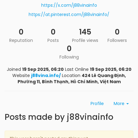
https://x.com/j88vinainfo
https://at.pinterest.com/j88vinainfo/
0
0
145
0
Reputation
Posts
Profile views
Followers
0
Following
Joined
19 Sep 2025, 06:20
Last Online
19 Sep 2025, 06:20
Website
j88vina.info/
Location
424 Lê Quang Định,
Phường 11, Bình Thạnh, Hồ Chí Minh, Việt Nam
Profile
More
Posts made by j88vinainfo