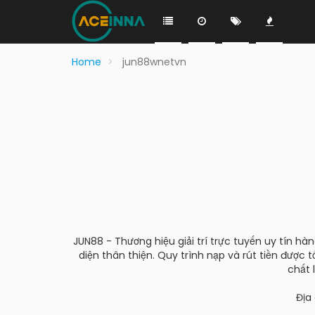
Home
jun88wnetvn
JUN88 - Thương hiệu giải trí trực tuyến uy tín h
diện thân thiện. Quy trình nạp và rút tiền đượ
chất 
Địa