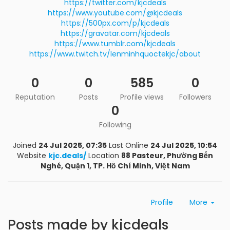
https://twitter.com/kjcdeals
https://www.youtube.com/@kjcdeals
https://500px.com/p/kjcdeals
https://gravatar.com/kjcdeals
https://www.tumblr.com/kjcdeals
https://www.twitch.tv/lenminhquoctekjc/about
0
0
585
0
Reputation
Posts
Profile views
Followers
0
Following
Joined
24 Jul 2025, 07:35
Last Online
24 Jul 2025, 10:54
Website
kjc.deals/
Location
88 Pasteur, Phường Bến
Nghé, Quận 1, TP. Hồ Chí Minh, Việt Nam
Profile
More
Posts made by kjcdeals