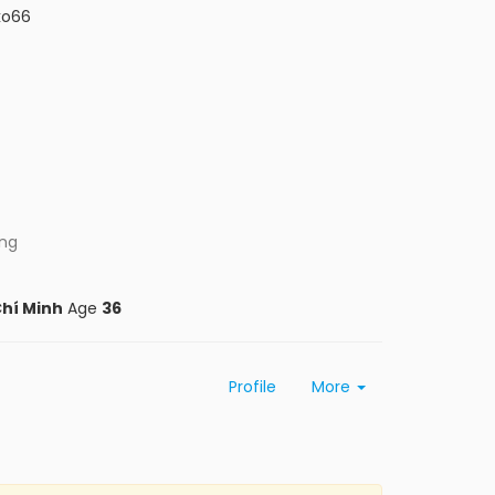
ko66
ing
Chí Minh
Age
36
Profile
More