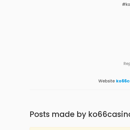
#ko
Re
Website
ko66c
Posts made by ko66casi