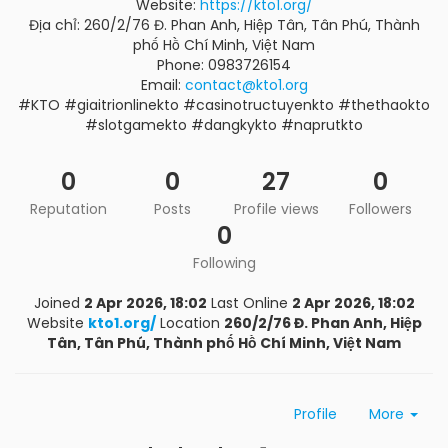
Website:
https://kto1.org/
Địa chỉ: 260/2/76 Đ. Phan Anh, Hiệp Tân, Tân Phú, Thành
phố Hồ Chí Minh, Việt Nam
Phone: 0983726154
Email:
contact@kto1.org
#KTO #giaitrionlinekto #casinotructuyenkto #thethaokto
#slotgamekto #dangkykto #naprutkto
0
0
27
0
Reputation
Posts
Profile views
Followers
0
Following
Joined
2 Apr 2026, 18:02
Last Online
2 Apr 2026, 18:02
Website
kto1.org/
Location
260/2/76 Đ. Phan Anh, Hiệp
Tân, Tân Phú, Thành phố Hồ Chí Minh, Việt Nam
Profile
More