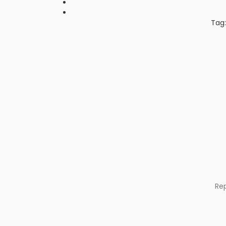
Tag
Re