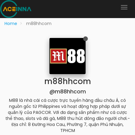
Home
m88hhcom
m88hhcom
@m88hhcom
M88 là nhà cái cá cược trực tuyến hàng đầu châu Á, có
nguồn gốc từ Philippines và hoạt động hợp pháp dưới sự
quản lý của PAGCOR. Với đa dạng sản phẩm như cá cược
thể thao, slots và đá gà, M88 thu hút đông đảo người chơi.-
Địa chỉ: 8 Đường Hoa Cau, Phường 7, quận Phú Nhuận,
TPHCM