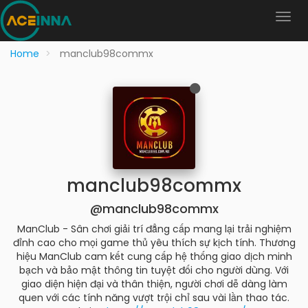
Home
manclub98commx
manclub98commx
@manclub98commx
ManClub - Sân chơi giải trí đẳng cấp mang lại trải nghiệm
đỉnh cao cho mọi game thủ yêu thích sự kịch tính. Thương
hiệu ManClub cam kết cung cấp hệ thống giao dịch minh
bạch và bảo mật thông tin tuyệt đối cho người dùng. Với
giao diện hiện đại và thân thiện, người chơi dễ dàng làm
quen với các tính năng vượt trội chỉ sau vài lần thao tác.