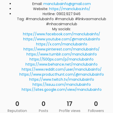
Email:
manclubainfo@gmail.com
Website:
https://mancluba.info/
Hotline: 0902.927.946
Tag: #manclubainfo #manclub #linkvaomanclub
#nhacaimanclub
My socials:
https://www.facebook.com/manclubainfo/
https://www.youtube.com/@manclubainfo
https://x.com/manclubainfo
https://www.pinterest.com/manclubainfo/
https://www.tumblr.com/manclubainfo
https://500px.com/p/manclubainfo
https://www.behance.net/manclubainfo
https://www.reddit.com/user/manclubainfo/
https://www.producthunt.com/@manclubainfo
https://www.twitch.tv/manclubainfo
https://issuu.com/manclubainfo
https://sites.google.com/view/manclubainfo
0
0
17
0
Reputation
Posts
Profile views
Followers