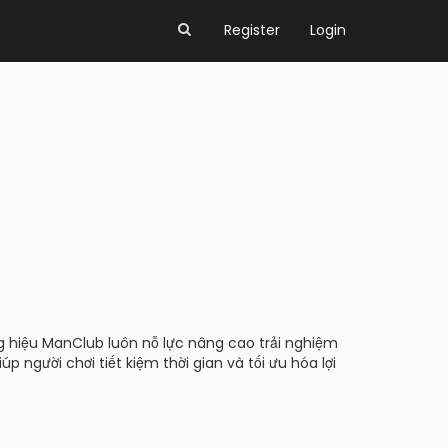
Register
Login
g hiệu ManClub luôn nỗ lực nâng cao trải nghiệm
 người chơi tiết kiệm thời gian và tối ưu hóa lợi