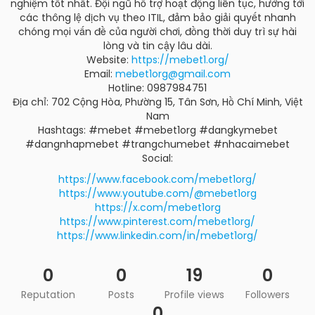
nghiệm tốt nhất. Đội ngũ hỗ trợ hoạt động liên tục, hướng tới
các thông lệ dịch vụ theo ITIL, đảm bảo giải quyết nhanh
chóng mọi vấn đề của người chơi, đồng thời duy trì sự hài
lòng và tin cậy lâu dài.
Website:
https://mebet1.org/
Email:
mebet1org@gmail.com
Hotline: 0987984751
Địa chỉ: 702 Cộng Hòa, Phường 15, Tân Sơn, Hồ Chí Minh, Việt
Nam
Hashtags: #mebet #mebet1org #dangkymebet
#dangnhapmebet #trangchumebet #nhacaimebet
Social:
https://www.facebook.com/mebet1org/
https://www.youtube.com/@mebet1org
https://x.com/mebet1org
https://www.pinterest.com/mebet1org/
https://www.linkedin.com/in/mebet1org/
0
0
19
0
Reputation
Posts
Profile views
Followers
0