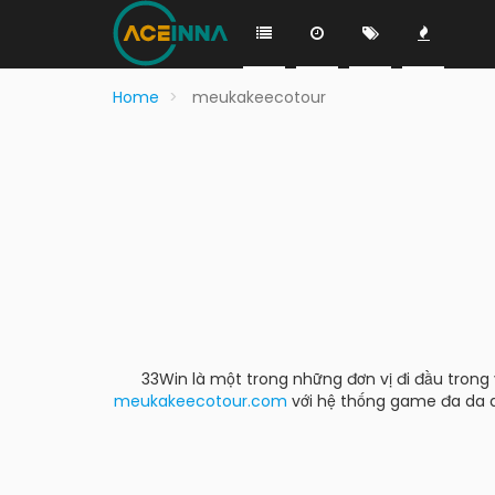
Home
meukakeecotour
33Win là một trong những đơn vị đi đầu trong 
meukakeecotour.com
với hệ thống game đa da dạ