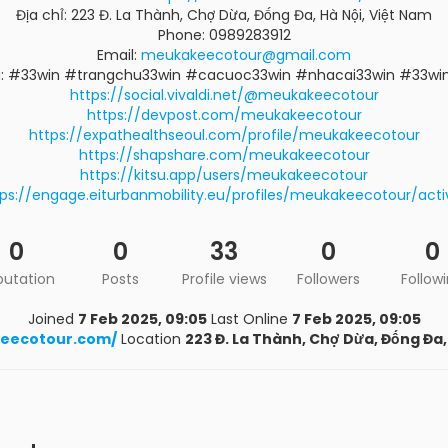
Địa chỉ: 223 Đ. La Thành, Chợ Dừa, Đống Đa, Hà Nội, Việt Nam
Phone: 0989283912
Email:
meukakeecotour@gmail.com
: #33win #trangchu33win #cacuoc33win #nhacai33win #33wi
https://social.vivaldi.net/@meukakeecotour
https://devpost.com/meukakeecotour
https://expathealthseoul.com/profile/meukakeecotour
https://shapshare.com/meukakeecotour
https://kitsu.app/users/meukakeecotour
tps://engage.eiturbanmobility.eu/profiles/meukakeecotour/activ
0
0
33
0
0
putation
Posts
Profile views
Followers
Follow
Joined
7 Feb 2025, 09:05
Last Online
7 Feb 2025, 09:05
eecotour.com/
Location
223 Đ. La Thành, Chợ Dừa, Đống Đa,