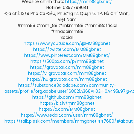
Website chính thức:
https://mm88.gb.net/
Hotline: 0357799641
Địa chỉ: 13/9 Phó Cơ Điều, Phường 12, Quận 5, TP. Hồ Chí Minh,
Việt Nam
#mm88 #mm_88 #linkmm88 #mm88official
#nhacaimm88
Social:
https://www.youtube.com/@MM88gbnet
https://twitter.com/MM88gbnet
https://www.pinterest.com/MM88gbnet/
https://500px.com/p/mm88gbnet
https://gravatar.com/mm88gbnet
https://vi.gravatar.com/mm88gbnet
https://hu.gravatar.com/mm88gbnet
https://substance3d.adobe.com/community-
assets/profile/org.adobe.user:168021A368AF03FF0A495E97@A
https://github.com/mm88gbnet
https://bit.ly/mm88gbnet
https://x.com/MM88gbnet
https://www.reddit.com/user/mm88gbnet/
https://talk.plesk.com/members/mmgbnet.447680/#about