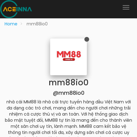
Home
mm88io0
mm88io0
@mm88io0
nhà cái MM88 là nhà cái trực tuyến hàng đầu Việt Nam với
đa dạng các trò chơi, mang đến cho người chơi những trải
nhiệm cá cược thú vị và an toàn. Với hệ thống giao dịch
bảo mật tuyệt đối, MM88 tự tin là mang đến cho thành viên
một sân chơi uy tín, lành mạnh. MM88 cam kết bảo vệ
thông tin người chơi tối đa, xây dựng sân chơi cá cược uy